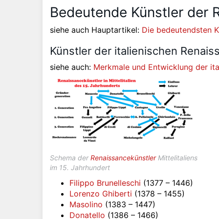
Bedeutende Künstler der 
siehe auch Hauptartikel:
Die bedeutendsten K
Künstler der italienischen Renaiss
siehe auch:
Merkmale und Entwicklung der ita
Schema der
Renaissancekünstler
Mittelitaliens
im 15. Jahrhundert
Filippo Brunelleschi
(1377 – 1446)
Lorenzo Ghiberti
(1378 – 1455)
Masolino
(1383 – 1447)
Donatello
(1386 – 1466)