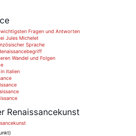
nce
 wichtigsten Fragen und Antworten
ei Jules Michelet
anzösischer Sprache
enaissancebegriff
 deren Wandel und Folgen
ce
n Italien
sance
issance
aissance
issance
er Renaissancekunst
ssancekunst
unkt)