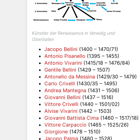
Künstler der Renaissance in Venedig und
Oberitalien
Jacopo Bellini
(1400 – 1470/71)
Antonio Pisanello
(1395 – 1455)
Antonio Vivarini
(1415/18 – 1476/84)
Gentile Bellini
(1429 – 1507)
Antonello da Messina
(1429/30 – 1479)
Carlo Crivelli
(1430/35 – 1495)
Andrea Mantegna
(1431 – 1506)
Giovanni Bellini
(1437 – 1516)
Vittore Crivelli
(1440 – 1501/02)
Alvise Vivarini
(1442 – 1503)
Giovanni Battista Cima
(1460 – 1517/18)
Vittore Carpaccio
(1465 – 1525/26)
Giorgione
(1478 – 1510)
Jacopo Palma
(1480 – 1528)