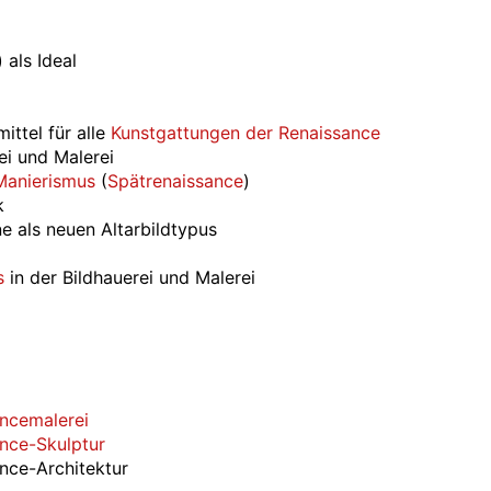
 als Ideal
mittel für alle
Kunstgattungen der Renaissance
rei und Malerei
Manierismus
(
Spätrenaissance
)
k
e als neuen Altarbildtypus
s
in der Bildhauerei und Malerei
ncemalerei
nce-Skulptur
nce-Architektur