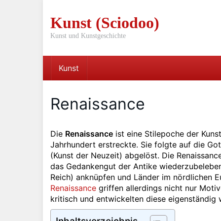
Skip
to
Kunst (Sciodoo)
main
Kunst und Kunstgeschichte
content
Kunst
Renaissance
Die
Renaissance
ist eine Stilepoche der Kuns
Jahrhundert erstreckte. Sie folgte auf die Got
(Kunst der Neuzeit) abgelöst. Die Renaissance
das Gedankengut der Antike wiederzubeleben
Reich) anknüpfen und Länder im nördlichen Eu
Renaissance
griffen allerdings nicht nur Moti
kritisch und entwickelten diese eigenständig w